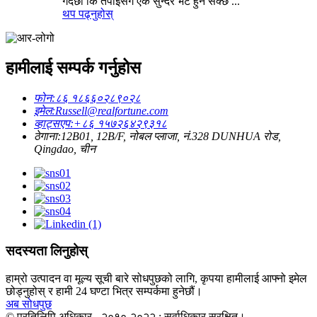
गर्दछौं कि तपाईसँग एक सुन्दर भेट हुन सक्छ ...
थप पढ्नुहोस्
हामीलाई सम्पर्क गर्नुहोस
फोन:
८६ १८६६०२८९०२८
इमेल:
Russell@realfortune.com
व्हाट्सएप:
+८६ १५७२६४२९३१८
ठेगाना:
12B01, 12B/F, नोबल प्लाजा, नं.328 DUNHUA रोड,
Qingdao, चीन
सदस्यता लिनुहोस्
हाम्रो उत्पादन वा मूल्य सूची बारे सोधपुछको लागि, कृपया हामीलाई आफ्नो इमेल
छोड्नुहोस् र हामी 24 घण्टा भित्र सम्पर्कमा हुनेछौं।
अब सोधपुछ
© प्रतिलिपि अधिकार - २०१०-२०२२ : सर्वाधिकार सुरक्षित।