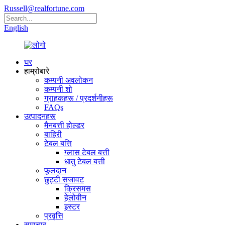
Russell@realfortune.com
English
घर
हाम्रोबारे
कम्पनी अवलोकन
कम्पनी शो
ग्राहकहरू / प्रदर्शनीहरू
FAQs
उत्पादनहरू
मैनबत्ती होल्डर
बाहिरी
टेबल बत्ति
ग्लास टेबल बत्ती
धातु टेबल बत्ती
फूलदान
छुट्टी सजावट
क्रिसमस
हेलोवीन
इस्टर
प्रवृत्ति
समाचार