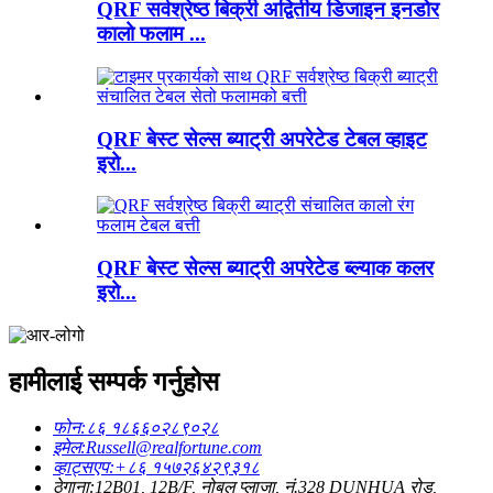
QRF सर्वश्रेष्ठ बिक्री अद्वितीय डिजाइन इनडोर
कालो फलाम ...
QRF बेस्ट सेल्स ब्याट्री अपरेटेड टेबल व्हाइट
इरो...
QRF बेस्ट सेल्स ब्याट्री अपरेटेड ब्ल्याक कलर
इरो...
हामीलाई सम्पर्क गर्नुहोस
फोन:
८६ १८६६०२८९०२८
इमेल:
Russell@realfortune.com
व्हाट्सएप:
+८६ १५७२६४२९३१८
ठेगाना:
12B01, 12B/F, नोबल प्लाजा, नं.328 DUNHUA रोड,