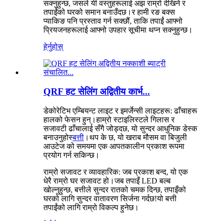
सक्नुहुन्छ, जसले यी वस्तुहरूलाई अझ राम्रो देखिने र
तपाईंको घरको समान बनाउँदछ।र हामी रङ बक्स
प्याकिङ पनि प्रस्ताव गर्न सक्छौं, ताकि तपाईं आफ्नो
प्रियजनहरूलाई आफ्नो उपहार सूचीमा थप्न सक्नुहुन्छ।
हेर्नुहोस्
QRF हट सेलिंग अद्वितीय कार्भ...
डेकोरेटिभ एम्बियन्ट लाइट र इमर्जेन्सी लाइटहरू: ढाँचाहरू
हालको फेसन हुन्।हाम्रो स्टाइलिस्टले गिलास र
सजावटी ढाँचालाई सँगै जोड्दछ, यो सुन्दर आधुनिक डेस्क
बनाउनुहोस्
बत्ती
।थप के छ, यो खराब मौसम वा बिजुली
आउटेज को समयमा एक आपतकालीन प्रकाश रूपमा
प्रयोग गर्न सकिन्छ।
राम्रो सजावट र व्यावहारिक: जब प्रकाश बन्द, यो एक
धेरै राम्रो घर सजावट हो।जब तपाइँ LED बल्ब
खोल्नुहुन्छ, बत्तीले सुन्दर रातको चमक दिन्छ, तपाइँको
घरको लागि सुन्दर वातावरण सिर्जना गर्दछ!यो बत्ती
तपाईंको लागि राम्रो विकल्प हुनेछ।