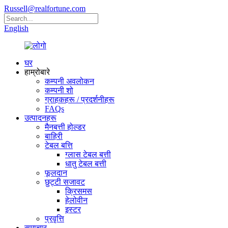
Russell@realfortune.com
English
घर
हाम्रोबारे
कम्पनी अवलोकन
कम्पनी शो
ग्राहकहरू / प्रदर्शनीहरू
FAQs
उत्पादनहरू
मैनबत्ती होल्डर
बाहिरी
टेबल बत्ति
ग्लास टेबल बत्ती
धातु टेबल बत्ती
फूलदान
छुट्टी सजावट
क्रिसमस
हेलोवीन
इस्टर
प्रवृत्ति
समाचार