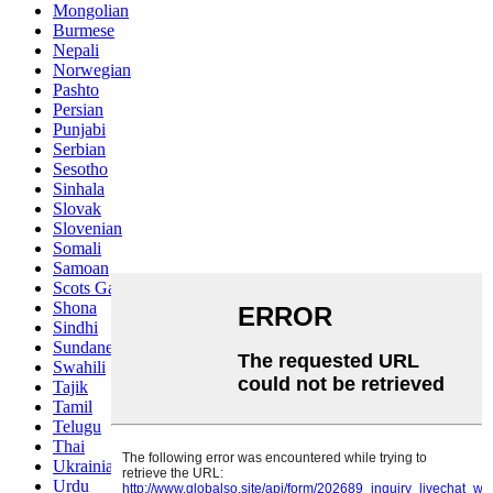
Mongolian
Burmese
Nepali
Norwegian
Pashto
Persian
Punjabi
Serbian
Sesotho
Sinhala
Slovak
Slovenian
Somali
Samoan
Scots Gaelic
Shona
Sindhi
Sundanese
Swahili
Tajik
Tamil
Telugu
Thai
Ukrainian
Urdu