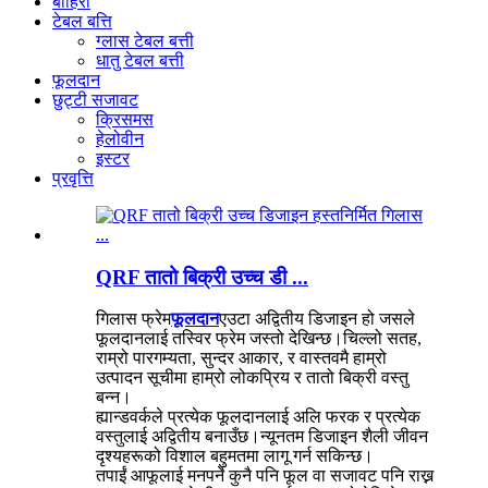
बाहिरी
टेबल बत्ति
ग्लास टेबल बत्ती
धातु टेबल बत्ती
फूलदान
छुट्टी सजावट
क्रिसमस
हेलोवीन
इस्टर
प्रवृत्ति
QRF तातो बिक्री उच्च डी ...
गिलास फ्रेम
फूलदान
एउटा अद्वितीय डिजाइन हो जसले
फूलदानलाई तस्विर फ्रेम जस्तो देखिन्छ।चिल्लो सतह,
राम्रो पारगम्यता, सुन्दर आकार, र वास्तवमै हाम्रो
उत्पादन सूचीमा हाम्रो लोकप्रिय र तातो बिक्री वस्तु
बन्न।
ह्यान्डवर्कले प्रत्येक फूलदानलाई अलि फरक र प्रत्येक
वस्तुलाई अद्वितीय बनाउँछ।न्यूनतम डिजाइन शैली जीवन
दृश्यहरूको विशाल बहुमतमा लागू गर्न सकिन्छ।
तपाईं आफूलाई मनपर्ने कुनै पनि फूल वा सजावट पनि राख्न