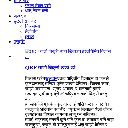
टेबल बत्ति
ग्लास टेबल बत्ती
धातु टेबल बत्ती
फूलदान
छुट्टी सजावट
क्रिसमस
हेलोवीन
इस्टर
प्रवृत्ति
QRF तातो बिक्री उच्च डी ...
गिलास फ्रेम
फूलदान
एउटा अद्वितीय डिजाइन हो जसले
फूलदानलाई तस्विर फ्रेम जस्तो देखिन्छ।चिल्लो सतह,
राम्रो पारगम्यता, सुन्दर आकार, र वास्तवमै हाम्रो
उत्पादन सूचीमा हाम्रो लोकप्रिय र तातो बिक्री वस्तु
बन्न।
ह्यान्डवर्कले प्रत्येक फूलदानलाई अलि फरक र प्रत्येक
वस्तुलाई अद्वितीय बनाउँछ।न्यूनतम डिजाइन शैली जीवन
दृश्यहरूको विशाल बहुमतमा लागू गर्न सकिन्छ।
तपाईं आफूलाई मनपर्ने कुनै पनि फूल वा सजावट पनि राख्न
सक्नुहुन्छ, जसले यी वस्तुहरूलाई अझ राम्रो देखिने र