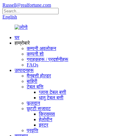
Russell@realfortune.com
English
घर
हाम्रोबारे
कम्पनी अवलोकन
कम्पनी शो
ग्राहकहरू / प्रदर्शनीहरू
FAQs
उत्पादनहरू
मैनबत्ती होल्डर
बाहिरी
टेबल बत्ति
ग्लास टेबल बत्ती
धातु टेबल बत्ती
फूलदान
छुट्टी सजावट
क्रिसमस
हेलोवीन
इस्टर
प्रवृत्ति
समाचार