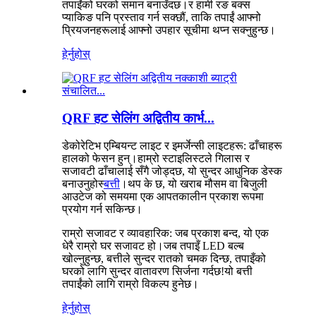
तपाईंको घरको समान बनाउँदछ।र हामी रङ बक्स
प्याकिङ पनि प्रस्ताव गर्न सक्छौं, ताकि तपाईं आफ्नो
प्रियजनहरूलाई आफ्नो उपहार सूचीमा थप्न सक्नुहुन्छ।
हेर्नुहोस्
QRF हट सेलिंग अद्वितीय कार्भ...
डेकोरेटिभ एम्बियन्ट लाइट र इमर्जेन्सी लाइटहरू: ढाँचाहरू
हालको फेसन हुन्।हाम्रो स्टाइलिस्टले गिलास र
सजावटी ढाँचालाई सँगै जोड्दछ, यो सुन्दर आधुनिक डेस्क
बनाउनुहोस्
बत्ती
।थप के छ, यो खराब मौसम वा बिजुली
आउटेज को समयमा एक आपतकालीन प्रकाश रूपमा
प्रयोग गर्न सकिन्छ।
राम्रो सजावट र व्यावहारिक: जब प्रकाश बन्द, यो एक
धेरै राम्रो घर सजावट हो।जब तपाइँ LED बल्ब
खोल्नुहुन्छ, बत्तीले सुन्दर रातको चमक दिन्छ, तपाइँको
घरको लागि सुन्दर वातावरण सिर्जना गर्दछ!यो बत्ती
तपाईंको लागि राम्रो विकल्प हुनेछ।
हेर्नुहोस्