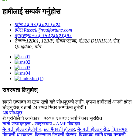
हामीलाई सम्पर्क गर्नुहोस
फोन:
८६ १८६६०२८९०२८
इमेल:
Russell@realfortune.com
व्हाट्सएप:
+८६ १५७२६४२९३१८
ठेगाना:
12B01, 12B/F, नोबल प्लाजा, नं.328 DUNHUA रोड,
Qingdao, चीन
सदस्यता लिनुहोस्
हाम्रो उत्पादन वा मूल्य सूची बारे सोधपुछको लागि, कृपया हामीलाई आफ्नो इमेल
छोड्नुहोस् र हामी 24 घण्टा भित्र सम्पर्कमा हुनेछौं।
अब सोधपुछ
© प्रतिलिपि अधिकार - २०१०-२०२२ : सर्वाधिकार सुरक्षित।
तातो उत्पादनहरू
-
साइटम्याप
-
AMP मोबाइल
मैनबत्ती होल्डर हेलोवीन
,
छत मैनबत्ती होल्डर
,
मैनबत्ती होल्डर सेट
,
क्रिसमस
मोमबत्ती धारकहरू
,
क्रिसमस मैनबत्ती होल्डर
,
विवाहको लागि बल्क मैनबत्ती